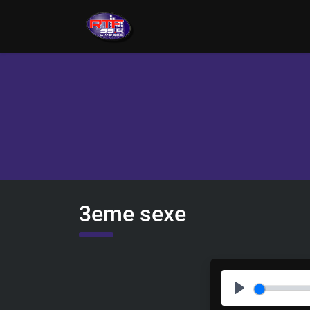
3eme sexe
P