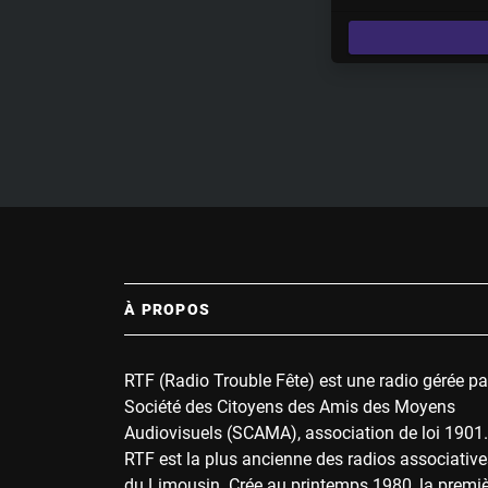
l
a
y
À PROPOS
RTF (Radio Trouble Fête) est une radio gérée pa
Société des Citoyens des Amis des Moyens
Audiovisuels (SCAMA), association de loi 1901.
RTF est la plus ancienne des radios associative
du Limousin. Crée au printemps 1980, la premi