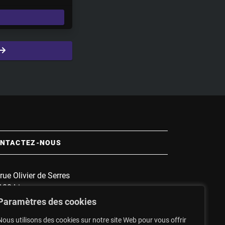
e
t
t
i
n
g
s
NTACTEZ-NOUS
rue Olivier de Serres
100 Limoges
 :
1135
Paramètres des cookies
nnette :
1607
Nous utilisons des cookies sur notre site Web pour vous offrir