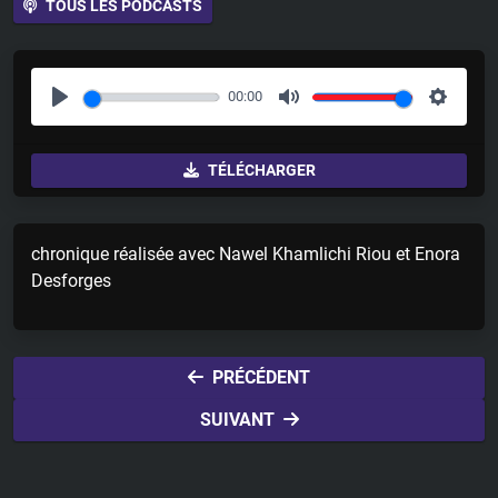
TOUS LES PODCASTS
00:00
P
M
S
l
u
e
TÉLÉCHARGER
a
t
t
y
e
t
i
chronique réalisée avec Nawel Khamlichi Riou et Enora
n
Desforges
g
s
PRÉCÉDENT
SUIVANT