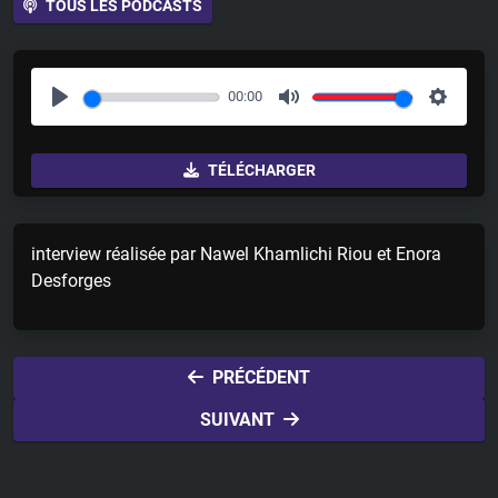
TOUS LES PODCASTS
00:00
P
M
S
l
u
e
TÉLÉCHARGER
a
t
t
y
e
t
i
interview réalisée par Nawel Khamlichi Riou et Enora
n
Desforges
g
s
PRÉCÉDENT
SUIVANT