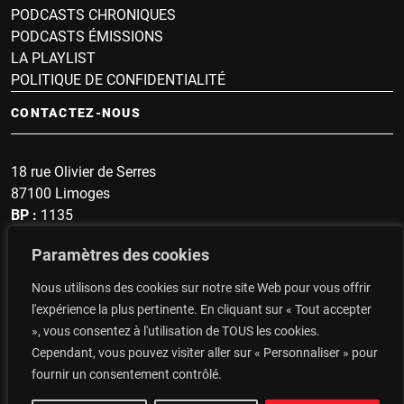
PODCASTS CHRONIQUES
PODCASTS ÉMISSIONS
LA PLAYLIST
POLITIQUE DE CONFIDENTIALITÉ
CONTACTEZ-NOUS
18 rue Olivier de Serres
87100 Limoges
BP :
1135
Sonnette :
1607
Paramètres des cookies
secrétariat : 05 19 57 60 96
Nous utilisons des cookies sur notre site Web pour vous offrir
Top du Portugal : 06 14 48 93 47
l'expérience la plus pertinente. En cliquant sur « Tout accepter
», vous consentez à l'utilisation de TOUS les cookies.
CONTACTEZ-NOUS
Cependant, vous pouvez visiter aller sur « Personnaliser » pour
fournir un consentement contrôlé.