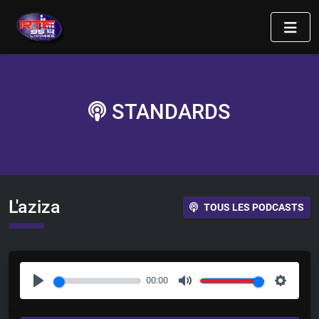
STANDARDS
L'aziza
TOUS LES PODCASTS
00:00
P
M
S
l
u
e