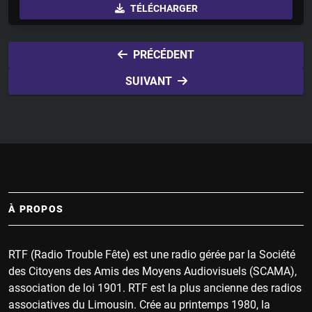
TÉLÉCHARGER
a
t
t
y
e
t
i
PRÉCÉDENT
n
SUIVANT
g
s
À PROPOS
RTF (Radio Trouble Fête) est une radio gérée par la Société
des Citoyens des Amis des Moyens Audiovisuels (SCAMA),
association de loi 1901. RTF est la plus ancienne des radios
associatives du Limousin. Crée au printemps 1980, la