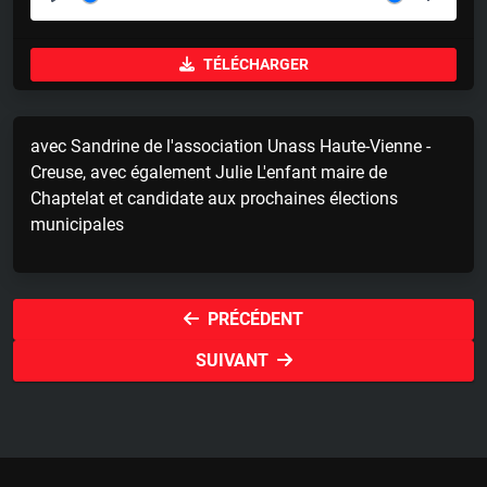
P
M
S
l
u
e
TÉLÉCHARGER
a
t
t
y
e
t
i
avec Sandrine de l'association Unass Haute-Vienne -
n
Creuse, avec également Julie L'enfant maire de
g
Chaptelat et candidate aux prochaines élections
s
municipales
PRÉCÉDENT
SUIVANT