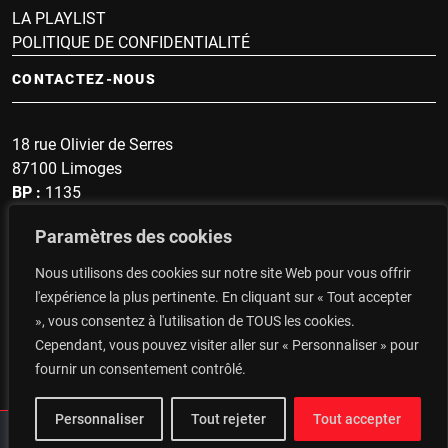
LA PLAYLIST
POLITIQUE DE CONFIDENTIALITÉ
CONTACTEZ-NOUS
18 rue Olivier de Serres
87100 Limoges
BP :
1135
Sonnette :
1607
Paramètres des cookies
secrétariat : 05 19 57 60 96
Nous utilisons des cookies sur notre site Web pour vous offrir
Top du Portugal : 06 14 48 93 47
l'expérience la plus pertinente. En cliquant sur « Tout accepter
», vous consentez à l'utilisation de TOUS les cookies.
CONTACTEZ-NOUS
Cependant, vous pouvez visiter aller sur « Personnaliser » pour
fournir un consentement contrôlé.
Personnaliser
Tout rejeter
Tout accepter
Agence Sitevite
© 2026 Radio RTF Limoges Copyright