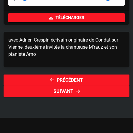
P
M
S
l
u
e
TÉLÉCHARGER
a
t
t
y
e
t
i
avec Adrien Crespin écrivain originaire de Condat sur
n
Vienne, deuxième invitée la chanteuse M'rauz et son
g
pianiste Arno
s
PRÉCÉDENT
SUIVANT