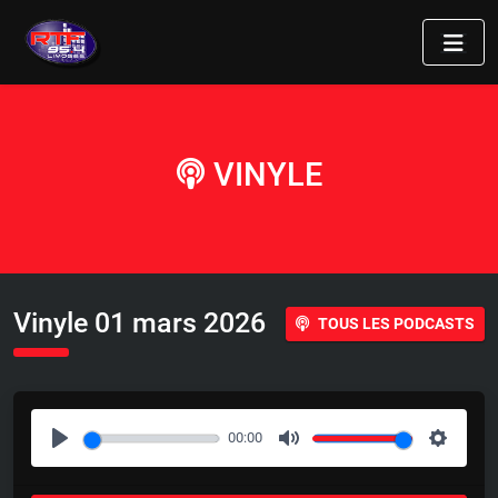
VINYLE
Vinyle 01 mars 2026
TOUS LES PODCASTS
00:00
P
M
S
l
u
e