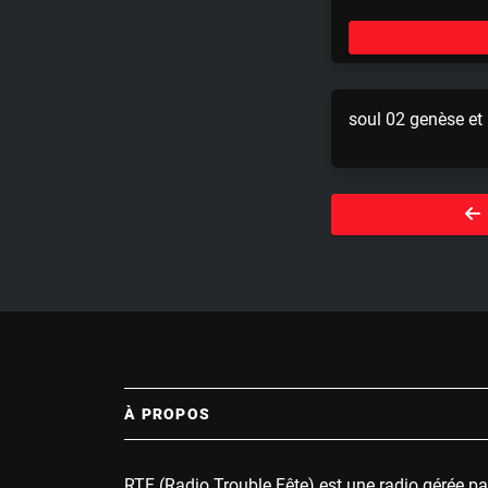
l
a
y
soul 02 genèse et
À PROPOS
RTF (Radio Trouble Fête) est une radio gérée pa