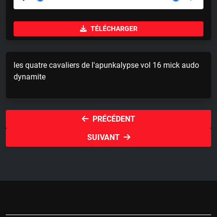
P
M
S
l
u
e
TÉLÉCHARGER
a
t
t
y
e
t
i
les quatre cavaliers de l'apunkalypse vol 16 mick audo
n
dynamite
g
s
PRÉCÉDENT
SUIVANT