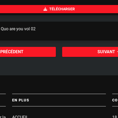
u
TÉLÉCHARGER
t
e
 Quo are you vol 02
PRÉCÉDENT
SUIVANT
EN PLUS
CO
r la
ACCUEIL
18 