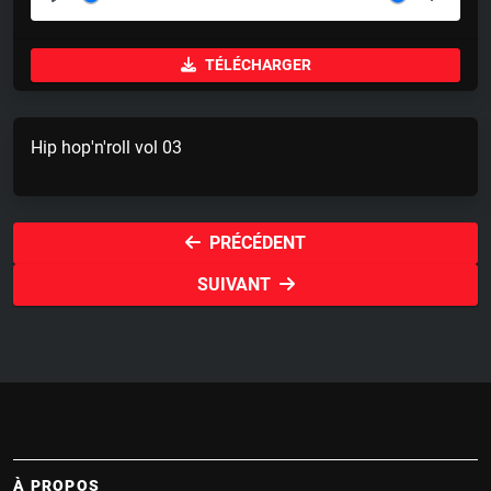
P
M
S
l
u
e
TÉLÉCHARGER
a
t
t
y
e
t
i
Hip hop'n'roll vol 03
n
g
s
PRÉCÉDENT
SUIVANT
À PROPOS