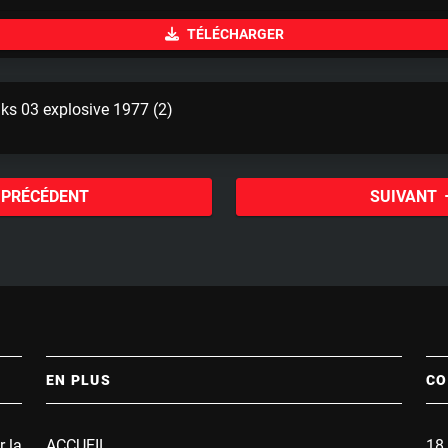
u
TÉLÉCHARGER
t
e
nks 03 explosive 1977 (2)
PRÉCÉDENT
SUIVANT
EN PLUS
CO
r la
ACCUEIL
18 