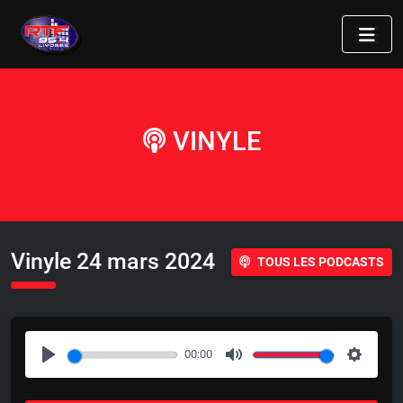
VINYLE
Vinyle 24 mars 2024
TOUS LES PODCASTS
00:00
P
M
S
l
u
e