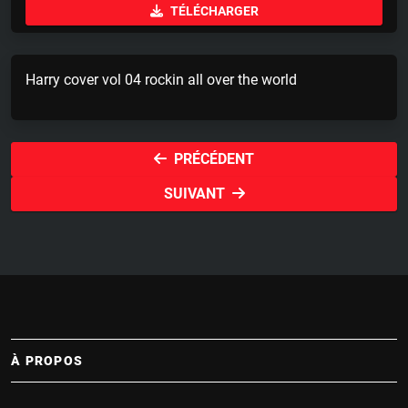
TÉLÉCHARGER
a
t
t
y
e
t
i
Harry cover vol 04 rockin all over the world
n
g
s
PRÉCÉDENT
SUIVANT
À PROPOS